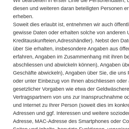
Wir bearbeiten in erster Linie die Personendate
diesen und weiteren daran beteiligten Personen e
erheben.
Soweit dies erlaubt ist, entnehmen wir auch öffent
gewisse Daten oder erhalten solche von anderen 
Kreditauskunfteien,Adresshändler). Nebst den Date
über Sie erhalten, insbesondere Angaben aus öffe
erfahren, Angaben im Zusammenhang mit ihren beruf
abschliessen und abwickeln können), Angaben über
Geschäfte abwickeln), Angaben über Sie, die uns P
oder unter Einbezug von Ihnen abschliessen oder 
gesetzlicher Vorgaben wie etwa der Geldwäschere
Vertragspartnern von uns zur Inanspruchnahme ode
und Internet zu Ihrer Person (soweit dies im konkr
Adressen und ggf. Interessen und weitere soziod
Adresse, MAC-Adresse des Smartphones oder Comp