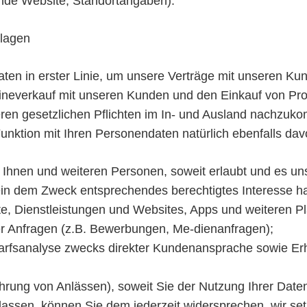
ende Website, Standortangaben).
dlagen
en in erster Linie, um unsere Verträge mit unseren Ku
neverkauf mit unseren Kunden und den Einkauf von Pro
en gesetzlichen Pflichten im In- und Ausland nachzuk
Funktion mit Ihren Personendaten natürlich ebenfalls dav
Ihnen und weiteren Personen, soweit erlaubt und es uns 
 ein dem Zweck entsprechendes berechtigtes Interesse h
, Dienstleistungen und Websites, Apps und weiteren Pla
er Anfragen (z.B. Bewerbungen, Me-dienanfragen);
arfsanalyse zwecks direkter Kundenansprache sowie Er
hrung von Anlässen), soweit Sie der Nutzung Ihrer Date
en, können Sie dem jederzeit widersprechen, wir setze