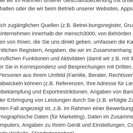
n, die wir im Rahmen unserer Geschäftsbeziehung mit u
rhalten oder die wir beim Betrieb unserer Websites, A
lich zugänglichen Quellen (z.B. Betrei-bungsregister, Gr
Unternehmen innerhalb der mensch3000, von Behörden un
n von Ihnen, die Sie uns direkt geben, umfassen die Ka
ntlichen Registern, Angaben, die wir im Zusammenhang m
lichen Funktionen und Aktivitäten (damit wir z.B. mit I
 Sie in Korrespondenz und Besprechungen mit Dritten, B
ersonen aus Ihrem Umfeld (Familie, Berater, Rechtsvertr
abwickeln können (z.B. Referenzen, Ihre Adresse für Li
ibekämpfung und Exportrestriktionen, Angaben von Bank
r Erbringung von Leistungen durch Sie (z.B. erfolgte 
eten Fall angezeigt ist, z.B. im Rahmen einer Bewerbung
emographische Daten (für Marketing), Daten im Zusamme
uters, Angaben zu Ihrem Gerät und Einstellungen, Co