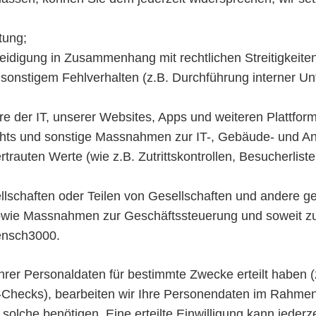
tung;
idigung in Zusammenhang mit rechtlichen Streitigkeite
 sonstigem Fehlverhalten (z.B. Durchführung interner 
e der IT, unserer Websites, Apps und weiteren Plattfor
s und sonstige Massnahmen zur IT-, Gebäude- und Anla
auten Werte (wie z.B. Zutrittskontrollen, Besucherlist
lschaften oder Teilen von Gesellschaften und andere ge
ie Massnahmen zur Geschäftssteuerung und soweit zur 
mensch3000.
Ihrer Personaldaten für bestimmte Zwecke erteilt haben 
hecks), bearbeiten wir Ihre Personendaten im Rahmen un
olche benötigen. Eine erteilte Einwilligung kann jederz